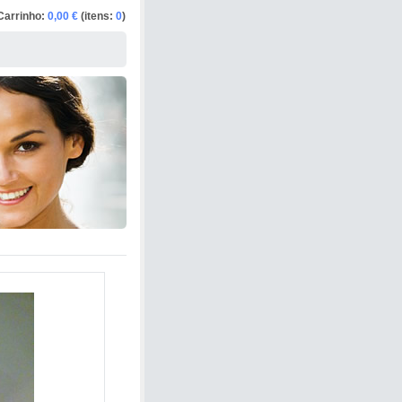
Carrinho:
0,00 €
(itens:
0
)