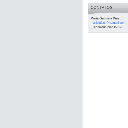
CONTATOS
Maria Gabriela Dias
mariagdi
as@hotma
il.com
(Licenciada pelo ISLA)